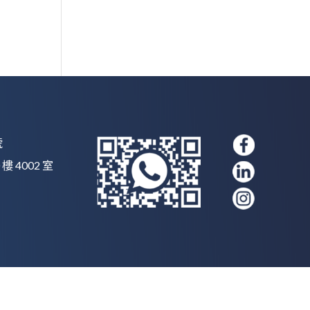
號
 樓 4002 室