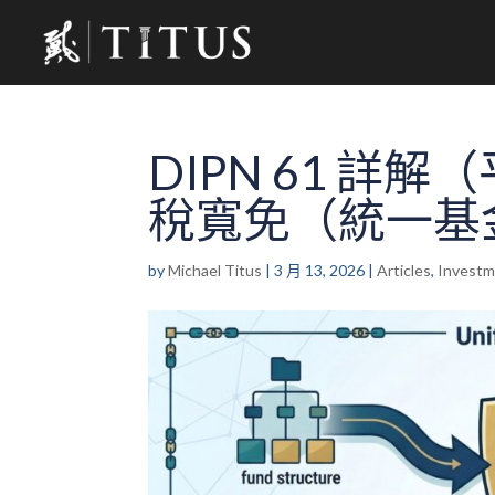
DIPN 61 
稅寬免（統一基
by
Michael Titus
|
3 月 13, 2026
|
Articles
,
Invest