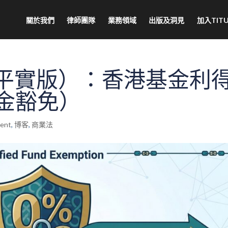
關於我們
律師團隊
業務領域
出版及洞見
加入TITU
詳解（平實版）：香港基金利
金豁免）
ment
,
博客
,
商業法