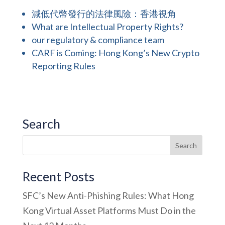
減低代幣發行的法律風險：香港視角
What are Intellectual Property Rights?
our regulatory & compliance team
CARF is Coming: Hong Kong’s New Crypto
Reporting Rules
Search
Recent Posts
SFC’s New Anti-Phishing Rules: What Hong
Kong Virtual Asset Platforms Must Do in the