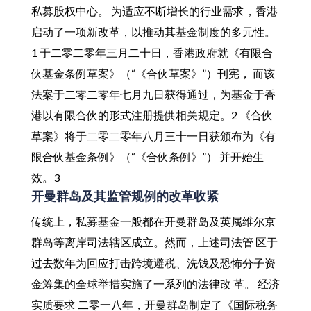
私募股权中心。 为适应不断增长的行业需求，香港
启动了一项新改革，以推动其基金制度的多元性。
1 于二零二零年三月二十日，香港政府就《有限合
伙基金条例草案》（“《合伙草案》”）刊宪， 而该
法案于二零二零年七月九日获得通过，为基金于香
港以有限合伙的形式注册提供相关规定。2 《合伙
草案》将于二零二零年八月三十一日获颁布为《有
限合伙基金条例》（“《合伙条例》”） 并开始生
效。3
开曼群岛及其监管规例的改革收紧
传统上，私募基金一般都在开曼群岛及英属维尔京
群岛等离岸司法辖区成立。然而，上述司法管 区于
过去数年为回应打击跨境避税、洗钱及恐怖分子资
金筹集的全球举措实施了一系列的法律改 革。 经济
实质要求 二零一八年，开曼群岛制定了《国际税务