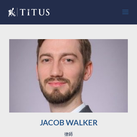
JACOB WALKER
律師