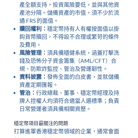
產全額支持，投資風險要低，並與其他資
產池分隔。儲備資產的市值，須不少於流
通 FRS 的面值。
贖回權利：
穩定幣持有人有權按面值以掛
鈎貨幣贖回，不得設不合理或繁苛的條件
及費用。
風險管理：
須具備穩健系統，涵蓋打擊洗
錢及恐怖分子資金籌集（AML/CFT）合
規、防欺詐監控、管治及營運韌性。
資料披露：
發佈全面的白皮書，並就儲備
資產定期匯報。
管治：
行政總裁、董事、穩定幣經理及持
牌人控權人均須符合適當人選標準；負責
日常營運者須具備相關資歷。
穩定幣項目最關注的問題
打算進軍香港穩定幣領域的企業，通常會面