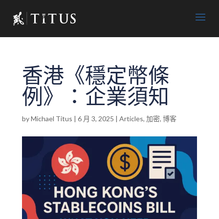
香港《穩定幣條
例》：企業須知
by
Michael Titus
|
6 月 3, 2025
|
Articles
,
加密
,
博客