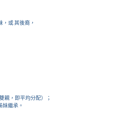
，或 其後裔，
為雙親，即平均分配）；
姊妹繼承。