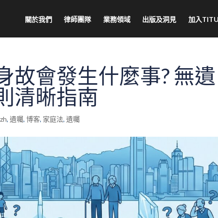
關於我們
律師團隊
業務領域
出版及洞見
加入TITU
身故會發生什麼事? 無遺
則清晰指南
@zh
,
遺囑
,
博客
,
家庭法
,
遺囑