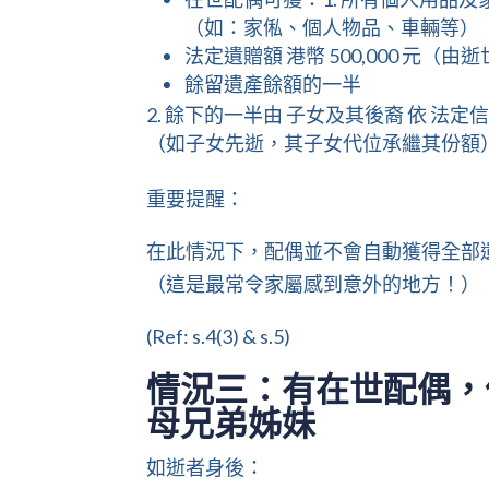
（如：家俬、個人物品、車輛等）
法定遺贈額 港幣 500,000 元（
餘留遺產餘額的一半
餘下的一半由 子女及其後裔 依 法定
（如子女先逝，其子女代位承繼其份額
重要提醒：
在此情況下，配偶並不會自動獲得全部
（這是最常令家屬感到意外的地方！）
(Ref: s.4(3) & s.5)
情況三：有在世配偶，
母兄弟姊妹
如逝者身後：