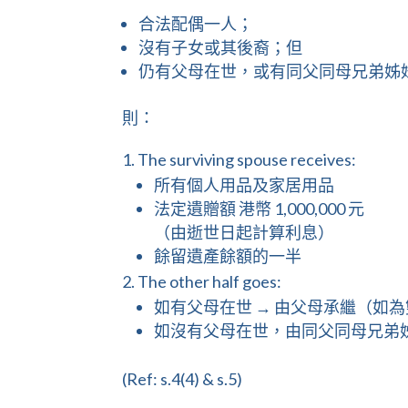
合法配偶一人；
沒有子女或其後裔；但
仍有父母在世，或有同父同母兄弟姊妹
則：
The surviving spouse receives:
所有個人用品及家居用品
法定遺贈額 港幣 1,000,000 元
（由逝世日起計算利息）
餘留遺產餘額的一半
The other half goes:
如有父母在世 → 由父母承繼（如
如沒有父母在世，由同父同母兄弟
(Ref: s.4(4) & s.5)