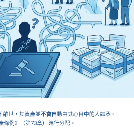
下離世，其資產並
不會
自動由其心目中的人繼承。
產條例》（第73章）
進行分配。