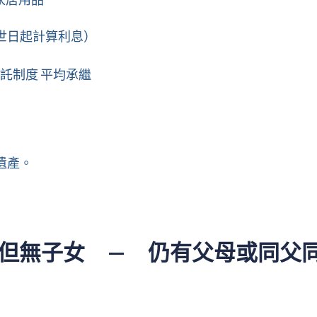
由逝世日起計算利息）
信託制度 平均承繼
）
遺產。
但無子女 — 仍有父母或同父