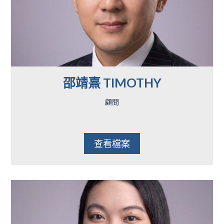
邵靖熹 TIMOTHY
顧問
查看檔案