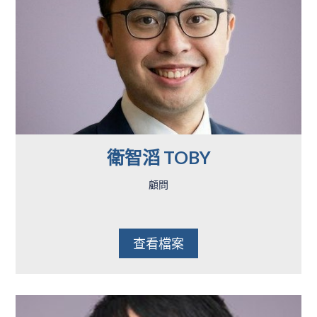
衛智滔 TOBY
顧問
查看檔案